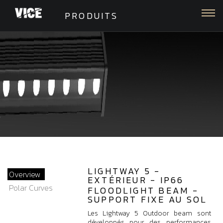
Togg
PRODUITS
LIGHTWAY 5 -
Overview
EXTÉRIEUR - IP66
Polar Curves
FLOODLIGHT BEAM -
SUPPORT FIXE AU SOL
Les Lightway 5 Outdoor beam sont
développés pour des performances