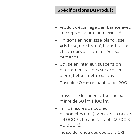
Spécifications Du Produit
Produit d'éclairage d'ambiance avec
un corps en aluminium extrudé.
Finitions en noir lisse, blanc lisse,
gris lisse, noir texturé, blanc texturé
et couleurs personnalisées sur
demande.
Utilisé en intérieur, suspension
directement sur des surfaces en
pierre, béton, métal ou bois.
Base de 40 mm et hauteur de 200
mm.
Puissance lumineuse fournie par
mètre de 50 lm à 100 lm.
Températures de couleur
disponibles (CCT) : 2 700 K - 3 000 K
- 4 000 K et blanc réglable (2 700 K
- 5 000 K).
Indice de rendu des couleurs CRI
90+.