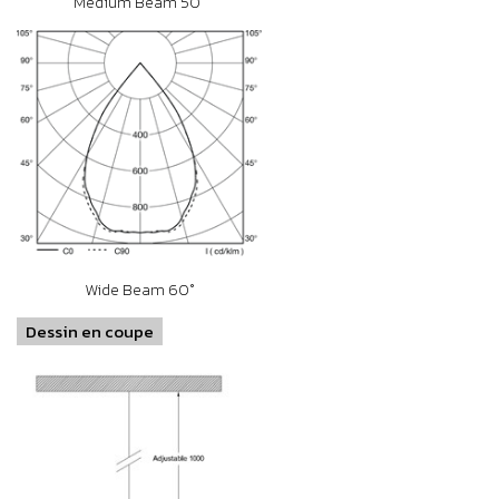
Medium Beam 50°
Wide Beam 60°
Dessin en coupe