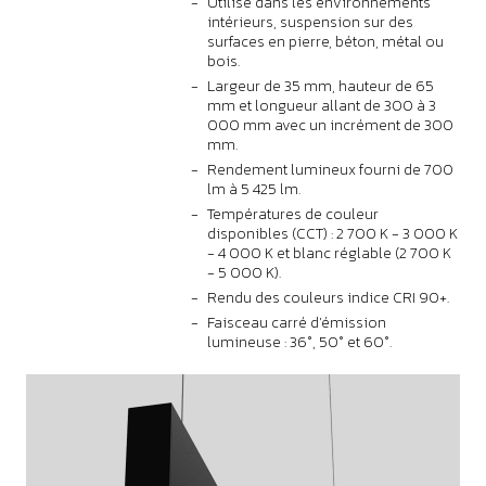
Utilisé dans les environnements
intérieurs, suspension sur des
surfaces en pierre, béton, métal ou
bois.
Largeur de 35 mm, hauteur de 65
mm et longueur allant de 300 à 3
000 mm avec un incrément de 300
mm.
Rendement lumineux fourni de 700
lm à 5 425 lm.
Températures de couleur
disponibles (CCT) : 2 700 K - 3 000 K
- 4 000 K et blanc réglable (2 700 K
- 5 000 K).
Rendu des couleurs indice CRI 90+.
Faisceau carré d'émission
lumineuse : 36°, 50° et 60°.